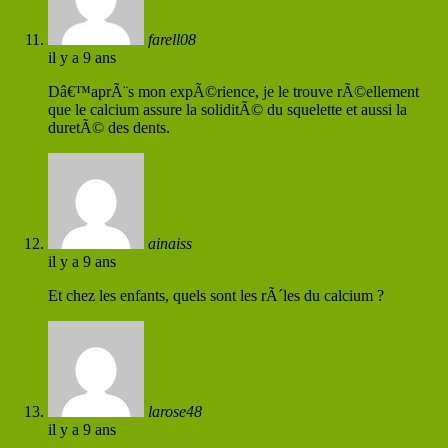
farell08
il y a 9 ans
Permaliens
Dâ€™aprÃ¨s mon expÃ©rience, je le trouve rÃ©ellement
que le calcium assure la soliditÃ© du squelette et aussi la
duretÃ© des dents.
ainaiss
il y a 9 ans
Permaliens
Et chez les enfants, quels sont les rÃ´les du calcium ?
larose48
il y a 9 ans
Permaliens