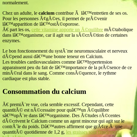
normalement.
Chez un adulte, le
calcium
contribue Ã lâ€™entretien de ses os.
Pour les personnes Ã¢gÃ©es, il permet de prÃ©venir
lâ€™apparition de lâ€™ostÃ©oporose.
Ã€ part les os,
cette vitamine apporte un Ã©quilibre
mÃ©tabolique
dans lâ€™organisme, car il agit sur la sÃ©crÃ©tion de certaines
enzymes.
Le bon fonctionnement du systÃ¨me neuromusculaire et nerveux
dÃ©pend aussi dâ€™une bonne teneur en Calcium.
Les troubles cardiovasculaires comme lâ€™hypertension
apparaissent peu du fait de lâ€™importance de la prÃ©sence de ce
minÃ©ral dans le sang. Comme consÃ©quence, le rythme
cardiaque est plus stable.
Consommation du calcium
Ã€ premiÃ¨re vue, cela semble excessif. Cependant, cette
quantitÃ© est nÃ©cessaire pour quâ€™un Ã©quilibre
sâ€™opÃ¨re dans lâ€™organisme. Des Ã©tudes rÃ©centes
dÃ©crivent le Calcium comme un agent minceur qui agit sur le
contrÃ´le du poids. Dâ€™autres affirment que grÃ¢ce Ã une
quantitÃ© quotidienne de 1,2 g,
les graisses sont rapidement