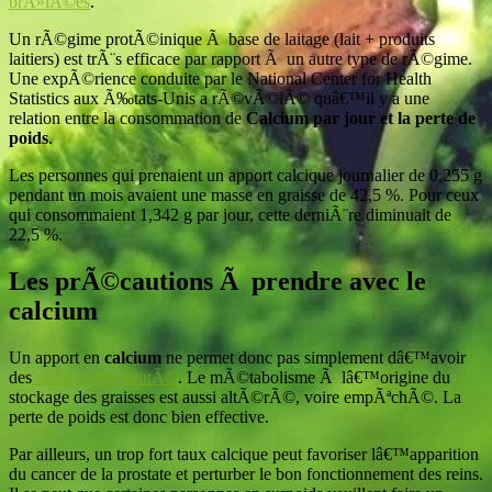
brÃ»lÃ©es
.
Un rÃ©gime protÃ©inique Ã base de laitage (lait + produits
laitiers) est trÃ¨s efficace par rapport Ã un autre type de rÃ©gime.
Une expÃ©rience conduite par le National Center for Health
Statistics aux Ã‰tats-Unis a rÃ©vÃ©lÃ© quâ€™il y a une
relation entre la consommation de
Calcium par jour et la perte de
poids
.
Les personnes qui prenaient un apport calcique journalier de 0,255 g
pendant un mois avaient une masse en graisse de 42,5 %. Pour ceux
qui consommaient 1,342 g par jour, cette derniÃ¨re diminuait de
22,5 %.
Les prÃ©cautions Ã prendre avec le
calcium
Un apport en
calcium
ne permet donc pas simplement dâ€™avoir
des
os en bonne santÃ©
. Le mÃ©tabolisme Ã lâ€™origine du
stockage des graisses est aussi altÃ©rÃ©, voire empÃªchÃ©. La
perte de poids est donc bien effective.
Par ailleurs, un trop fort taux calcique peut favoriser lâ€™apparition
du cancer de la prostate et perturber le bon fonctionnement des reins.