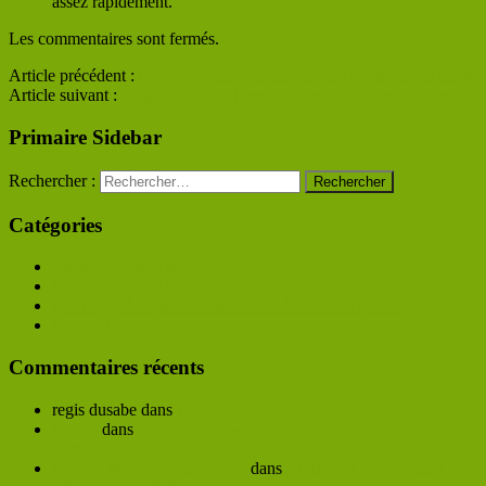
assez rapidement.
Les commentaires sont fermés.
Article précédent :
ComplÃ©ments alimentaires : de multiples usage
Article suivant :
MagnÃ©sium : Important pour notre organisme
Primaire Sidebar
Rechercher :
Catégories
Conseils et astuces
Les autres ingrÃ©dients
Les complÃ©ments alimentaires Ã base de plantes
Les meilleurs plantes
Commentaires récents
regis dusabe
dans
Le rÃ´le des vitamines
Kaline
dans
Anaca3+ brÃ»leur de graisses : quelle
composition ?
Fallone Matondo Manzambi
dans
Agufen10 pour maigrir :