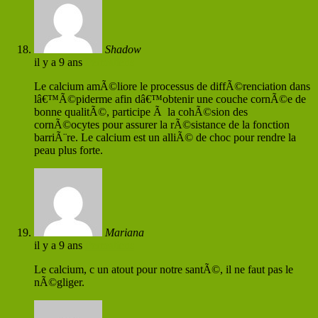
Shadow
il y a 9 ans
Permaliens
Le calcium amÃ©liore le processus de diffÃ©renciation dans
lâ€™Ã©piderme afin dâ€™obtenir une couche cornÃ©e de
bonne qualitÃ©, participe Ã la cohÃ©sion des
cornÃ©ocytes pour assurer la rÃ©sistance de la fonction
barriÃ¨re. Le calcium est un alliÃ© de choc pour rendre la
peau plus forte.
Mariana
il y a 9 ans
Permaliens
Le calcium, c un atout pour notre santÃ©, il ne faut pas le
nÃ©gliger.