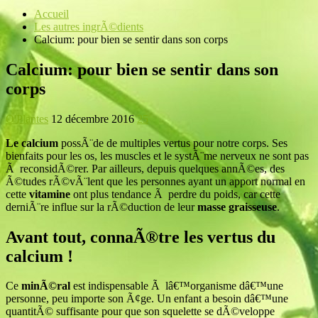
Accueil
Les autres ingrÃ©dients
Calcium: pour bien se sentir dans son corps
Calcium: pour bien se sentir dans son
corps
O'Plantes
12 décembre 2016
25
Le calcium
possÃ¨de de multiples vertus pour notre corps. Ses
bienfaits pour les os, les muscles et le systÃ¨me nerveux ne sont pas
Ã reconsidÃ©rer. Par ailleurs, depuis quelques annÃ©es, des
Ã©tudes rÃ©vÃ¨lent que les personnes ayant un apport normal en
cette
vitamine
ont plus tendance Ã perdre du poids, car cette
derniÃ¨re influe sur la rÃ©duction de leur
masse graisseuse
.
Avant tout, connaÃ®tre les vertus du
calcium !
Ce
minÃ©ral
est indispensable Ã lâ€™organisme dâ€™une
personne, peu importe son Ã¢ge. Un enfant a besoin dâ€™une
quantitÃ© suffisante pour que son squelette se dÃ©veloppe