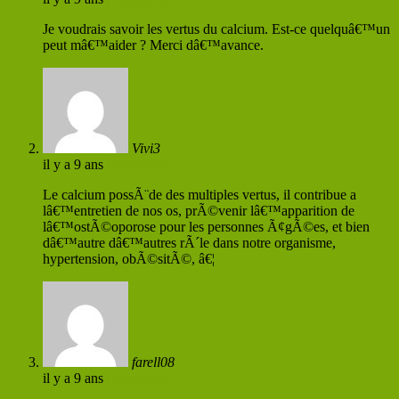
Je voudrais savoir les vertus du calcium. Est-ce quelquâ€™un
peut mâ€™aider ? Merci dâ€™avance.
Vivi3
il y a 9 ans
Permaliens
Le calcium possÃ¨de des multiples vertus, il contribue a
lâ€™entretien de nos os, prÃ©venir lâ€™apparition de
lâ€™ostÃ©oporose pour les personnes Ã¢gÃ©es, et bien
dâ€™autre dâ€™autres rÃ´le dans notre organisme,
hypertension, obÃ©sitÃ©, â€¦
farell08
il y a 9 ans
Permaliens