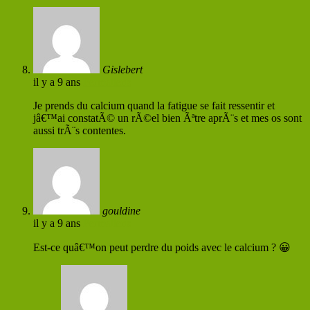
Gislebert
il y a 9 ans
Permaliens
Je prends du calcium quand la fatigue se fait ressentir et
jâ€™ai constatÃ© un rÃ©el bien Ãªtre aprÃ¨s et mes os sont
aussi trÃ¨s contentes.
gouldine
il y a 9 ans
Permaliens
Est-ce quâ€™on peut perdre du poids avec le calcium ? 😀