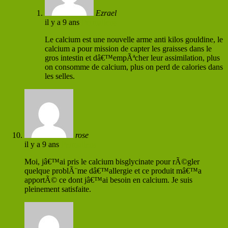
Ezrael
il y a 9 ans
Permaliens
Le calcium est une nouvelle arme anti kilos gouldine, le
calcium a pour mission de capter les graisses dans le
gros intestin et dâ€™empÃªcher leur assimilation, plus
on consomme de calcium, plus on perd de calories dans
les selles.
rose
il y a 9 ans
Permaliens
Moi, jâ€™ai pris le calcium bisglycinate pour rÃ©gler
quelque problÃ¨me dâ€™allergie et ce produit mâ€™a
apportÃ© ce dont jâ€™ai besoin en calcium. Je suis
pleinement satisfaite.