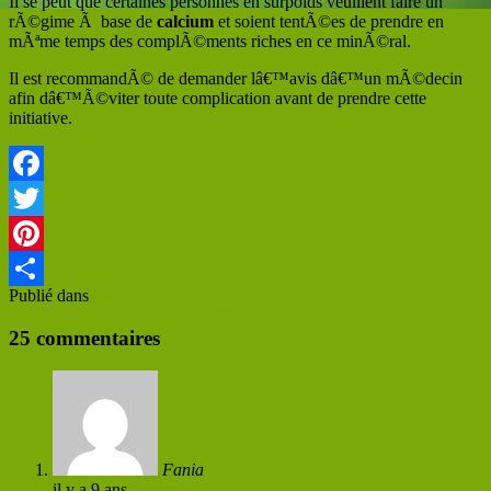
Il se peut que certaines personnes en surpoids veuillent faire un
rÃ©gime Ã base de
calcium
et soient tentÃ©es de prendre en
mÃªme temps des complÃ©ments riches en ce minÃ©ral.
Il est recommandÃ© de demander lâ€™avis dâ€™un mÃ©decin
afin dâ€™Ã©viter toute complication avant de prendre cette
initiative.
Facebook
Twitter
Pinterest
Publié dans
Les autres ingrÃ©dients
Partager
25 commentaires
Fania
il y a 9 ans
Permaliens