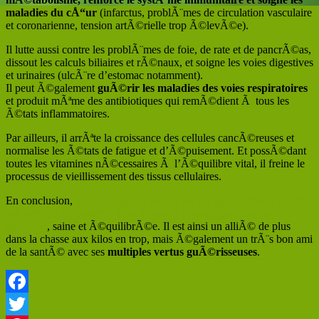
maladies du cÅ“ur
(infarctus, problÃ¨mes de circulation vasculaire
et coronarienne, tension artÃ©rielle trop Ã©levÃ©e).
Il lutte aussi contre les problÃ¨mes de foie, de rate et de pancrÃ©as,
dissout les calculs biliaires et rÃ©naux, et soigne les voies digestives
et urinaires (ulcÃ¨re d’estomac notamment).
Il peut Ã©galement
guÃ©rir les maladies des voies respiratoires
et produit mÃªme des antibiotiques qui remÃ©dient Ã tous les
Ã©tats inflammatoires.
Par ailleurs, il arrÃªte la croissance des cellules cancÃ©reuses et
normalise les Ã©tats de fatigue et d’Ã©puisement. Et possÃ©dant
toutes les vitamines nÃ©cessaires Ã l’Ã©quilibre vital, il freine le
processus de vieillissement des tissus cellulaires.
En conclusion,
le champignon indien est un ingrÃ©dient healthy
qui permet de maigrir dans le cadre d’une alimentation
variÃ©e
, saine et Ã©quilibrÃ©e. Il est ainsi un alliÃ© de plus
dans la chasse aux kilos en trop, mais Ã©galement un trÃ¨s bon ami
de la santÃ© avec ses
multiples vertus guÃ©risseuses
.
Facebook