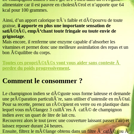
alimentaire car il est pauvre en cholestÃ©rol et n’apporte que 64
kcal pour 100 grammes.
Ainsi, d’un apport calorique trÃ¨s faible et dÃ©pourvu de toute
graisse,
il apporte en plus une importante sensation de
satiÃ©tÃ©, empÃªchant toute fringale ou toute envie de
grignotage
.
Mais encore, il renferme une enzyme capable d’absorber les
vitamines et permet donc une meilleure assimilation des repas et un
bon Ã©quilibre du corps.
Toutes ces propriÃ©tÃ©s vont vous aider sans conteste Ã
perdre du poids progressivement
.
Comment le consommer ?
Le champignon indien se dÃ©guste sous forme laiteuse et demande
une prÃ©paration particuliÃ¨re, sans utiliser d’ustensile en mÃ©tal.
Pour sa recette, prenez un rÃ©cipient en verre ou en plastique dans
lequel vous mÃ©langez 3 cuillÃ¨res Ã cafÃ© de champignon
indien avec un quart de litre de lait cru.
Recouvrez alors le tout (avec une couverture laissant passer l’air) et
laissez reposer durant 24 heures.
Ensuite, filtrez le mÃ©lange obtenu dans un filtre Ã cafÃ© (ou Ã