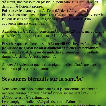
dÃ©faut, une passoire en plastique) pour faire s’Ã©couler le lait
dans un rÃ©cipient propre.
Puis rincez le champignon Ã l’eau tiÃ¨de et Ã©gouttez-le.
Placez-le ensuite dans un bocal (ou rÃ©cipient en verre) et versez le
lait cru dessus pour 24 heures, en veillant Ã le couvrir d’un
couvercle laissant entrer l’air.
Attention, aprÃ¨s l’avoir consommÃ© durant 20 jours, marquez une
pause de 10 jours et recommencez la diÃ¨te.
Et sachez que cet aliment est
dÃ©conseillÃ© chez les femmes en
pÃ©riode de grossesse ou d’allaitement
et
chez les personnes
souffrant de diabÃ¨te ou de maladies chroniques
(polyarthrite
rhumatoÃ¯de, sclÃ©rose, lupus…).
A noter Ã©galement que le champignon indien s’intÃ¨gre dans de
nombreux plats (tartes notamment).
Ses autres bienfaits sur la santÃ©
Vous vous demandez maintenant : « si je consomme cet aliment
minceur, aurai-je d’autres bÃ©nÃ©fices sur ma santÃ© ? » La
rÃ©ponse est trÃ¨s affirmative.
Le champignon indien
rÃ©gularise tout d’abord le
mÃ©tabolisme, renforce le systÃ¨me immunitaire et soigne les