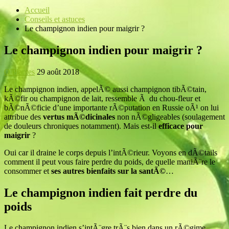
Accueil
Conseils et astuces
Le champignon indien pour maigrir ?
Le champignon indien pour maigrir ?
O'Plantes
29 août 2018
Le champignon indien, appelÃ© aussi champignon tibÃ©tain,
kÃ©fir ou champignon de lait, ressemble Ã du chou-fleur et
bÃ©nÃ©ficie d’une importante rÃ©putation en Russie oÃ¹ on lui
attribue des
vertus mÃ©dicinales
non nÃ©gligeables (soulagement
de douleurs chroniques notamment). Mais est-il
efficace pour
maigrir
?
Oui car il draine le corps depuis l’intÃ©rieur. Voyons en dÃ©tails
comment il peut vous faire perdre du poids, de quelle maniÃ¨re le
consommer et
ses autres bienfaits sur la santÃ©
…
Le champignon indien fait perdre du
poids
Le champignon indien s’intÃ¨gre trÃ¨s bien dans un rÃ©gime