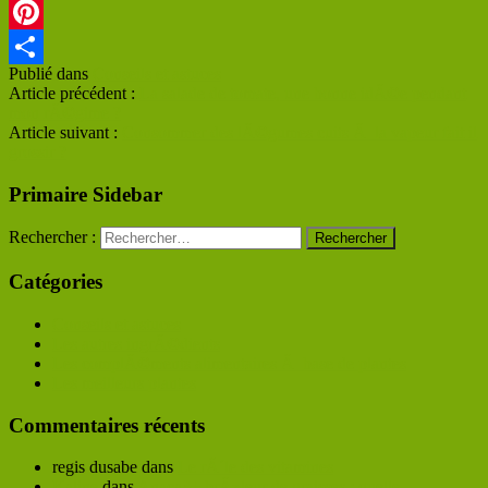
Twitter
Pinterest
Publié dans
Conseils et astuces
Partager
Article précédent :
La salade de tomate, une bonne idÃ©e pendant
mon rÃ©gime ?
Article suivant :
Consommer des lÃ©gumes cuits Ã la vapeur fait il
grossir ?
Primaire Sidebar
Rechercher :
Catégories
Conseils et astuces
Les autres ingrÃ©dients
Les complÃ©ments alimentaires Ã base de plantes
Les meilleurs plantes
Commentaires récents
regis dusabe
dans
Le rÃ´le des vitamines
Kaline
dans
Anaca3+ brÃ»leur de graisses : quelle