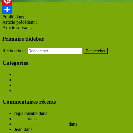
Pinterest
Publié dans
Conseils et astuces
Partager
Article précédent :
La poutargue fait-elle grossir ?
Article suivant :
Le champignon cru pour maigrir
Primaire Sidebar
Rechercher :
Catégories
Conseils et astuces
Les autres ingrÃ©dients
Les complÃ©ments alimentaires Ã base de plantes
Les meilleurs plantes
Commentaires récents
regis dusabe
dans
Le rÃ´le des vitamines
Kaline
dans
Anaca3+ brÃ»leur de graisses : quelle composition
Fallone Matondo Manzambi
dans
Agufen10 pour maigrir : avis 
Jean
dans
LuxÃ©ol spÃ©cial volume avis sur son efficacitÃ©