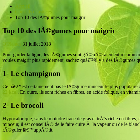
Accueil
Conseils et astuces
Top 10 des lÃ©gumes pour maigrir
Top 10 des lÃ©gumes pour maigrir
O'Plantes
31 juillet 2018
Pour garder la ligne, les lÃ©gumes sont gÃ©nÃ©ralement recomman
voulez maigrir plus rapidement, sachez quâ€™il y a des lÃ©gumes qui 
1- Le champignon
Ce nâ€™est certainement pas le lÃ©gume minceur le plus populaire qu
22 kcal
. En outre, ils sont riches en fibres, en acide folique, en vita
2- Le brocoli
Hypocalorique, sans le moindre trace de gras et trÃ¨s riche en fibr
minceur, il est conseillÃ© de le faire cuire Ã la vapeur ou de le bla
rÃ©guler lâ€™appÃ©tit.