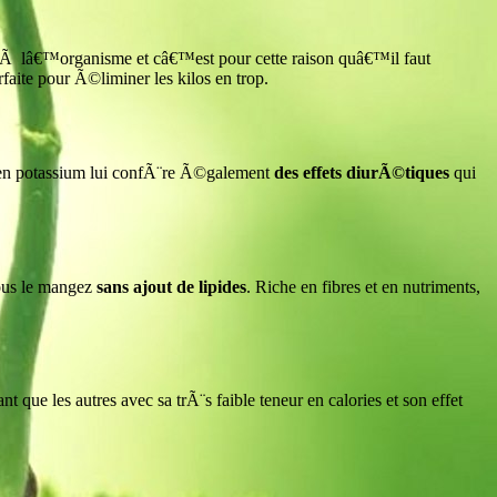
e Ã lâ€™organisme et câ€™est pour cette raison quâ€™il faut
aite pour Ã©liminer les kilos en trop.
r en potassium lui confÃ¨re Ã©galement
des effets diurÃ©tiques
qui
vous le mangez
sans ajout de lipides
. Riche en fibres et en nutriments,
t que les autres avec sa trÃ¨s faible teneur en calories et son effet