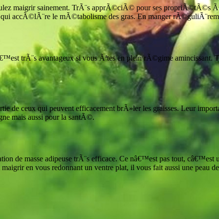
lez maigrir sainement. TrÃ¨s apprÃ©ciÃ© pour ses propriÃ©tÃ©s Ã©mo
mine C qui accÃ©lÃ¨re le mÃ©tabolisme des gras. En manger rÃ©guliÃ¨re
est trÃ¨s avantageux si vous Ãªtes en plein rÃ©gime amincissant. TrÃ
tie de ceux qui peuvent efficacement brÃ»ler les graisses. Leur import
gne mais aussi pour la santÃ©.
ion de masse adipeuse trÃ¨s efficace. Ce nâ€™est pas tout, câ€™est u
 maigrir en vous redonnant un ventre plat, il vous fait aussi une peau de 