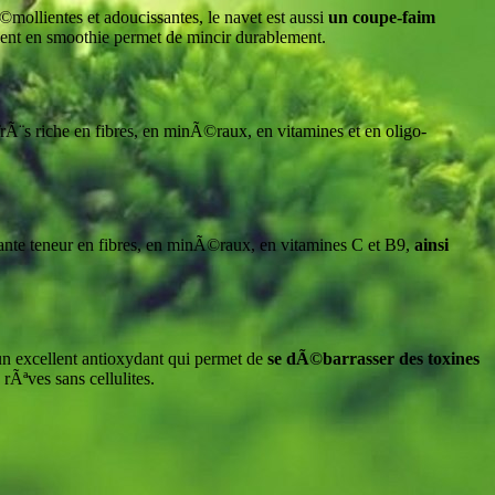
llientes et adoucissantes, le navet est aussi
un coupe-faim
ment en smoothie permet de mincir durablement.
¨s riche en fibres, en minÃ©raux, en vitamines et en oligo-
ante teneur en fibres, en minÃ©raux, en vitamines C et B9,
ainsi
n excellent antioxydant qui permet de
se dÃ©barrasser des toxines
rÃªves sans cellulites.