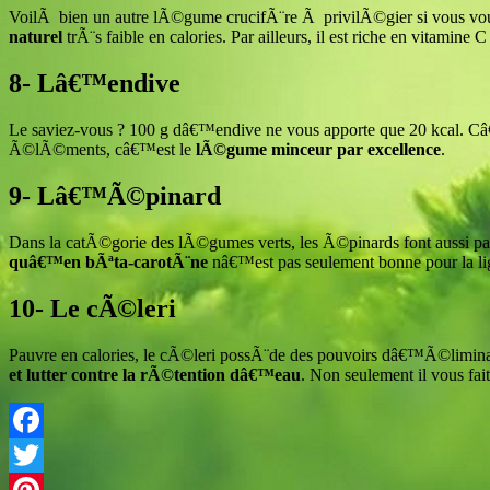
VoilÃ bien un autre lÃ©gume crucifÃ¨re Ã privilÃ©gier si vous vou
naturel
trÃ¨s faible en calories. Par ailleurs, il est riche en vita
8- Lâ€™endive
Le saviez-vous ? 100 g dâ€™endive ne vous apporte que 20 kcal. Câ€™
Ã©lÃ©ments, câ€™est le
lÃ©gume minceur par excellence
.
9- Lâ€™Ã©pinard
Dans la catÃ©gorie des lÃ©gumes verts, les Ã©pinards font aussi par
quâ€™en bÃªta-carotÃ¨ne
nâ€™est pas seulement bonne pour la li
10- Le cÃ©leri
Pauvre en calories, le cÃ©leri possÃ¨de des pouvoirs dâ€™Ã©liminat
et lutter contre la rÃ©tention dâ€™eau
. Non seulement il vous fait
Facebook
Twitter