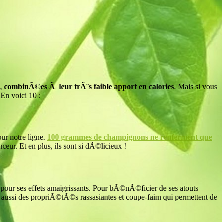
s,
combinÃ©es Ã leur trÃ¨s faible apport en calories
. Mais si vous
En voici 10 :
ur notre ligne.
100 grammes de champignons ne renferment que
ceur. Et en plus, ils sont si dÃ©licieux !
pour ses effets amaigrissants. Pour bÃ©nÃ©ficier de ses atouts
nt aussi des propriÃ©tÃ©s rassasiantes et coupe-faim qui permettent de