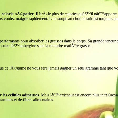
Ã calorie nÃ©gative
. Il brÃ»le plus de calories quâ€™il nâ€™apport
oulez maigrir rapidement. Une soupe au chou le soir est toujours parf
erformants pour absorber les graisses dans le corps. Sa grande teneu
es cuire lâ€™aubergine sans la moindre matiÃ¨re grasse.
e que ce lÃ©gume ne vous fera jamais gagner un seul gramme tant que 
 les cellules adipeuses
. Mais lâ€™artichaut est encore plus intÃ©ressan
amines et de fibres alimentaires.