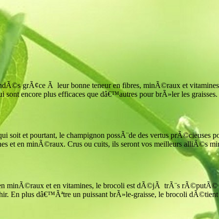
dÃ©s grÃ¢ce Ã leur bonne teneur en fibres, minÃ©raux et vitamine
sont encore plus efficaces que dâ€™autres pour brÃ»ler les graisses. 
i soit et pourtant, le champignon possÃ¨de des vertus prÃ©cieuses po
mines et en minÃ©raux. Crus ou cuits, ils seront vos meilleurs alliÃ©s min
es, en minÃ©raux et en vitamines, le brocoli est dÃ©jÃ trÃ¨s rÃ©putÃ© 
nchir. En plus dâ€™Ãªtre un puissant brÃ»le-graisse, le brocoli dÃ©tie