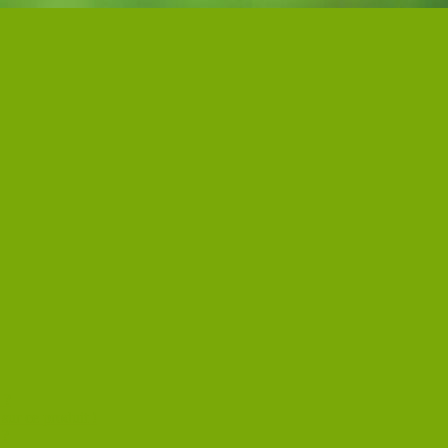
 ?
sur ce produit !
 ?