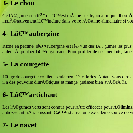
3- Le chou
Ce lÃ©gume crucifÃ¨re nâ€™est mÃªme pas hypocalorique,
il est 
impÃ©rativement lâ€™inclure dans votre rÃ©gime alimentaire si vous v
4- Lâ€™aubergine
Riche en pectine, lâ€™aubergine est lâ€™un des lÃ©gumes les plus p
aident Ã purifier lâ€™organisme. Pour profiter de ces bienfaits, fait
5- La courgette
100 gr de courgette contient seulement 13 calories. Autant vous dir
il a des pouvoirs diurÃ©tiques et mange-graisses bien avÃ©rÃ©s.
6- Lâ€™artichaut
Les lÃ©gumes verts sont connus pour Ãªtre efficaces pour
Ã©liminer
antioxydant trÃ¨s puissant. Câ€™est aussi une excellente source de vit
7- Le navet