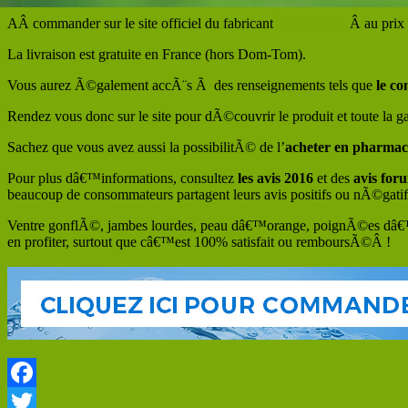
AÂ commander sur le site officiel du fabricant
anaca3.com
Â au prix
La livraison est gratuite en France (hors Dom-Tom).
Vous aurez Ã©galement accÃ¨s Ã des renseignements tels que
le co
Rendez vous donc sur le site pour dÃ©couvrir le produit et toute la
Sachez que vous avez aussi la possibilitÃ© de l’
acheter en pharmac
Pour plus dâ€™informations, consultez
les avis 2016
et des
avis for
beaucoup de consommateurs partagent leurs avis positifs ou nÃ©gatif
Ventre gonflÃ©, jambes lourdes, peau dâ€™orange, poignÃ©es dâ€
en profiter, surtout que câ€™est 100% satisfait ou remboursÃ©Â !
Facebook