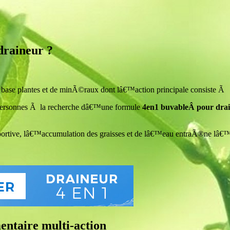
draineur ?
ase plantes et de minÃ©raux dont lâ€™action principale consiste Ã
personnes Ã la recherche dâ€™une formule
4en1 buvableÂ pour dra
 sportive, lâ€™accumulation des graisses et de lâ€™eau entraÃ®ne lâ€™
ntaire multi-action