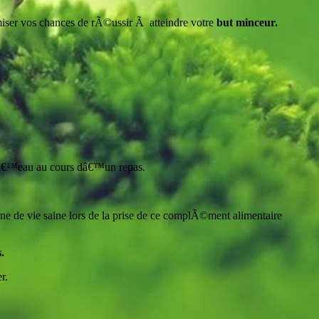
miser vos chances de rÃ©ussir Ã atteindre votre
but minceur.
â€™eau au cours dâ€™un repas.
e de vie saine lors de la prise de ce complÃ©ment alimentaire
.
r.