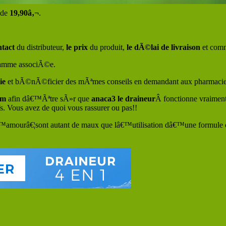
 de
19,90â‚¬
.
ntact
du distributeur,
le prix
du produit,
le dÃ©lai de livraison
et comm
 gamme associÃ©e.
ie
et bÃ©nÃ©ficier des mÃªmes conseils en demandant aux pharmacie
um
afin dâ€™Ãªtre sÃ»r que
anaca3 le draineur
Â fonctionne vraimen
s. Vous avez de quoi vous rassurer ou pas!!
™amourâ€¦sont autant de maux que lâ€™utilisation dâ€™une formule