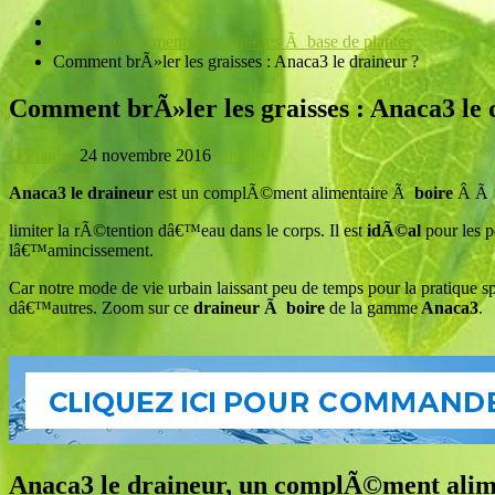
Accueil
Les complÃ©ments alimentaires Ã base de plantes
Comment brÃ»ler les graisses : Anaca3 le draineur ?
Comment brÃ»ler les graisses : Anaca3 le 
O'Plantes
24 novembre 2016
286
Anaca3 le draineur
est un complÃ©ment alimentaire Ã
boire
Â Ã b
limiter la rÃ©tention dâ€™eau dans le corps. Il est
idÃ©al
pour les 
lâ€™amincissement.
Car notre mode de vie urbain laissant peu de temps pour la pratique
dâ€™autres. Zoom sur ce
draineur Ã boire
de la gamme
Anaca3
.
Anaca3 le draineur, un complÃ©ment alime