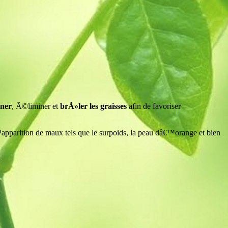
iner
, Ã©liminer et
brÃ»ler les graisses
afin de favoriser
apparition de maux tels que le surpoids, la peau dâ€™orange et bien