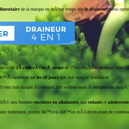
imentaire
de la marque en mÃªme temps que
le draineur
. Ainsi opti
?
aison de
2Â cuillerÃ©es Ã soupe
de 25ml diluÃ©es dans un verre d
 sâ€™Ã©tendront sur
les 10 jours
que doit durer le traitement.
viter tout danger Ã©ventuel. On veillera aussi Ã adopter une hygiÃ¨n
nseillÃ© aux femmes
enceintes ou allaitantes
, aux
enfants
et
adolescents
autre traitement, prenez lâ€™avis dâ€™un mÃ©decin avant de continue