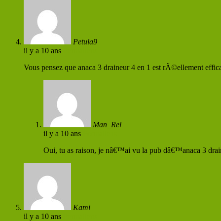
Petula9
il y a 10 ans
Permaliens
Vous pensez que anaca 3 draineur 4 en 1 est rÃ©ellement effic
Man_Rel
il y a 10 ans
Permaliens
Oui, tu as raison, je nâ€™ai vu la pub dâ€™anaca 3 dra
Kami
il y a 10 ans
Permaliens