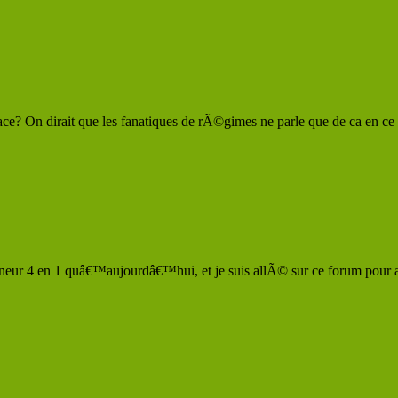
ace? On dirait que les fanatiques de rÃ©gimes ne parle que de ca en c
ineur 4 en 1 quâ€™aujourdâ€™hui, et je suis allÃ© sur ce forum pour 