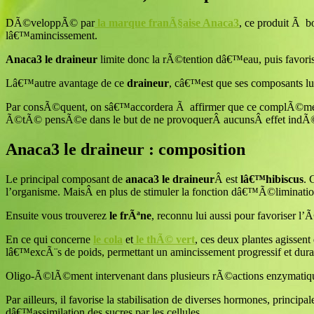
DÃ©veloppÃ© par
la marque franÃ§aise Anaca3
, ce produit Ã b
lâ€™amincissement.
Anaca3 le draineur
limite donc la rÃ©tention dâ€™eau, puis favori
Lâ€™autre avantage de ce
draineur
, câ€™est que ses composants lui
Par consÃ©quent, on sâ€™accordera Ã affirmer que ce complÃ©ment d
Ã©tÃ© pensÃ©e dans le but de ne provoquerÂ aucunsÂ effet indÃ©
Anaca3 le draineur : composition
Le principal composant de
anaca3 le draineur
Â est
lâ€™hibiscus
. 
l’organisme. MaisÂ en plus de stimuler la fonction dâ€™Ã©limination
Ensuite vous trouverez
le frÃªne
, reconnu lui aussi pour favoriser l
En ce qui concerne
le cola
et
le thÃ© vert
, ces deux plantes agissent
lâ€™excÃ¨s de poids, permettant un amincissement progressif et dura
Oligo-Ã©lÃ©ment intervenant dans plusieurs rÃ©actions enzymatiq
Par ailleurs, il favorise la stabilisation de diverses hormones, prin
dâ€™assimilation des sucres par les cellules.