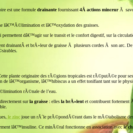
oire est une formule
drainante
fournissant
4Â actions minceur
Ã savoi
se lâ€™Ã©limination et lâ€™oxydation des graisses.
 permettent dâ€™agir sur le transit et le confort digestif, sur la circ
rainantÂ et brÃ»leur de graisse Ã plusieurs cordes Ã son arc. De p
sirables.
Cette plante originaire des rÃ©gions tropicales est rÃ©putÃ©e pour 
 de lâ€™organisme, lâ€™hibiscus a un effet tonifiant tant sur le phy
’Ã©limination rÃ©nale de l’eau.
 directement sur
la graisse
: elles
la brÃ»lent
et contribuent fortement Ã
ble.
ues,
le zinc
joue un rÃ´le prÃ©pondÃ©rant dans le mÃ©tabolisme des g
cipalement lâ€™insuline. Ce minÃ©ral fonctionne en association avec
le c