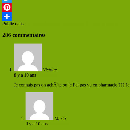
Twitter
Pinterest
Publié dans
Les complÃ©ments alimentaires Ã base de plantes
Partager
286 commentaires
Victoire
il y a 10 ans
Permaliens
Je connais pas on achÃ¨te ou je l’ai pas vu en pharmacie ??? 
Maria
il y a 10 ans
Permaliens