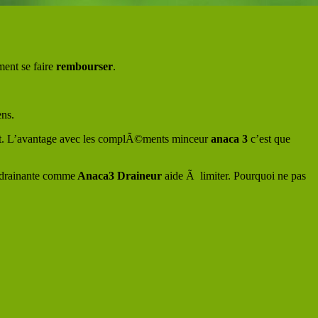
ent se faire
rembourser
.
ns.
t. L’avantage avec les complÃ©ments minceur
anaca 3
c’est que
 drainante comme
Anaca3 Draineur
aide Ã limiter. Pourquoi ne pas