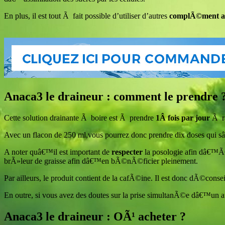
En plus, il est tout Ã fait possible d’utiliser d’autres
complÃ©ment al
Anaca3 le draineur : comment le prendre 
Cette solution drainante Ã boire est Ã prendre
1Â fois par jour
Ã r
Avec un flacon de 250 ml,vous pourrez donc prendre dix doses qui
A noter quâ€™il est important de
respecter
la posologie afin dâ€™Ã©
brÃ»leur de graisse afin dâ€™en bÃ©nÃ©ficier pleinement.
Par ailleurs, le produit contient de la cafÃ©ine. Il est donc dÃ©co
En outre, si vous avez des doutes sur la prise simultanÃ©e dâ€™un 
Anaca3 le draineur : OÃ¹ acheter ?