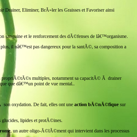
r Drainer, Eliminer, BrÃ»ler les Graisses et Favoriser ainsi
ulation sanguine et le renforcement des dÃ©fenses de lâ€™organisme.
lus, il nâ€™est pas dangereux pour la santÃ©, sa composition a
ses propriÃ©tÃ©s multiples, notamment sa capacitÃ© Ã drainer
sique que dâ€™un point de vue mental..
 son oxydation. De fait, elles ont une
action bÃ©nÃ©fique
sur
lucides, lipides et protÃ©ines.
hrome
, un autre oligo-Ã©lÃ©ment qui intervient dans les processus