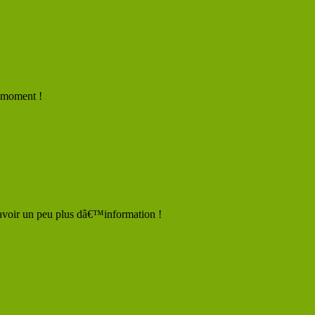
e moment !
avoir un peu plus dâ€™information !