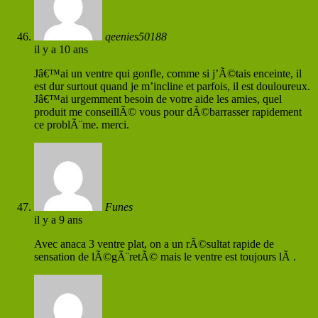
qeenies50188
il y a 10 ans
Permaliens
Jâ€™ai un ventre qui gonfle, comme si j’Ã©tais enceinte, il
est dur surtout quand je m’incline et parfois, il est douloureux.
Jâ€™ai urgemment besoin de votre aide les amies, quel
produit me conseillÃ© vous pour dÃ©barrasser rapidement
ce problÃ¨me. merci.
Funes
il y a 9 ans
Permaliens
Avec anaca 3 ventre plat, on a un rÃ©sultat rapide de
sensation de lÃ©gÃ¨retÃ© mais le ventre est toujours lÃ .