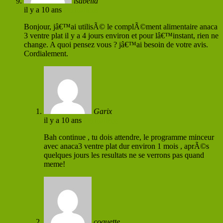
isabella
il y a 10 ans
Permaliens
Bonjour, jâ€™ai utilisÃ© le complÃ©ment alimentaire anaca
3 ventre plat il y a 4 jours environ et pour lâ€™instant, rien ne
change. A quoi pensez vous ? jâ€™ai besoin de votre avis.
Cordialement.
Garix
il y a 10 ans
Permaliens
Bah continue , tu dois attendre, le programme minceur
avec anaca3 ventre plat dur environ 1 mois , aprÃ©s
quelques jours les resultats ne se verrons pas quand
meme!
coquette