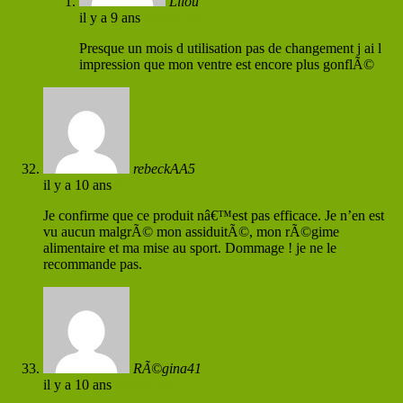
Lilou
il y a 9 ans
Permaliens
Presque un mois d utilisation pas de changement j ai l
impression que mon ventre est encore plus gonflÃ©
rebeckAA5
il y a 10 ans
Permaliens
Je confirme que ce produit nâ€™est pas efficace. Je n’en est
vu aucun malgrÃ© mon assiduitÃ©, mon rÃ©gime
alimentaire et ma mise au sport. Dommage ! je ne le
recommande pas.
RÃ©gina41
il y a 10 ans
Permaliens