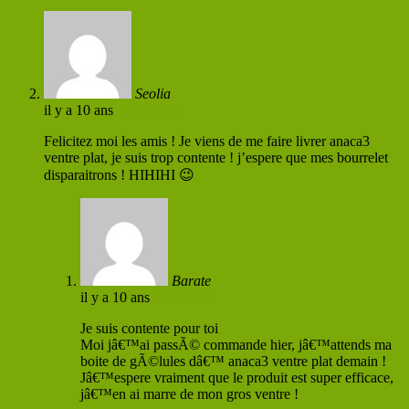
Seolia
il y a 10 ans
Permaliens
Felicitez moi les amis ! Je viens de me faire livrer anaca3
ventre plat, je suis trop contente ! j’espere que mes bourrelet
disparaitrons ! HIHIHI 😉
Barate
il y a 10 ans
Permaliens
Je suis contente pour toi
Moi jâ€™ai passÃ© commande hier, jâ€™attends ma
boite de gÃ©lules dâ€™ anaca3 ventre plat demain !
Jâ€™espere vraiment que le produit est super efficace,
jâ€™en ai marre de mon gros ventre !