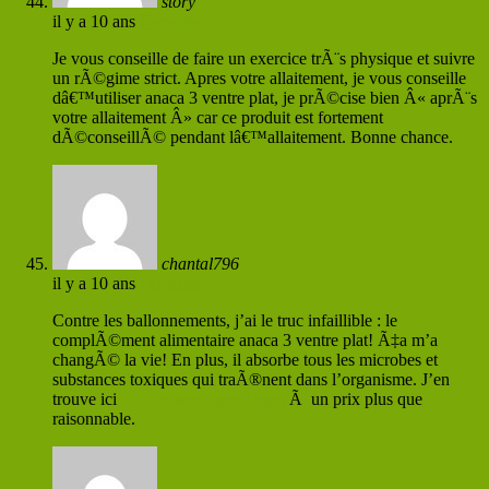
story
il y a 10 ans
Permaliens
Je vous conseille de faire un exercice trÃ¨s physique et suivre
un rÃ©gime strict. Apres votre allaitement, je vous conseille
dâ€™utiliser anaca 3 ventre plat, je prÃ©cise bien Â« aprÃ¨s
votre allaitement Â» car ce produit est fortement
dÃ©conseillÃ© pendant lâ€™allaitement. Bonne chance.
chantal796
il y a 10 ans
Permaliens
Contre les ballonnements, j’ai le truc infaillible : le
complÃ©ment alimentaire anaca 3 ventre plat! Ã‡a m’a
changÃ© la vie! En plus, il absorbe tous les microbes et
substances toxiques qui traÃ®nent dans l’organisme. J’en
trouve ici
http://www.anaca3.com
Ã un prix plus que
raisonnable.