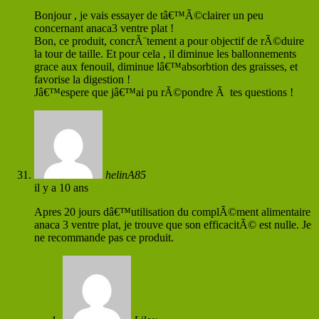
Bonjour , je vais essayer de tâ€™Ã©clairer un peu
concernant anaca3 ventre plat !
Bon, ce produit, concrÃ¨tement a pour objectif de rÃ©duire
la tour de taille. Et pour cela , il diminue les ballonnements
grace aux fenouil, diminue lâ€™absorbtion des graisses, et
favorise la digestion !
Jâ€™espere que jâ€™ai pu rÃ©pondre Ã tes questions !
helinA85
il y a 10 ans
Permaliens
Apres 20 jours dâ€™utilisation du complÃ©ment alimentaire
anaca 3 ventre plat, je trouve que son efficacitÃ© est nulle. Je
ne recommande pas ce produit.