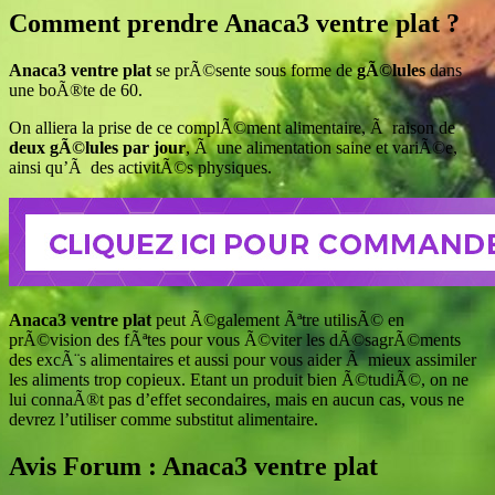
Comment prendre Anaca3 ventre plat ?
Anaca3 ventre plat
se prÃ©sente sous forme de
gÃ©lules
dans
une boÃ®te de 60.
On alliera la prise de ce complÃ©ment alimentaire, Ã raison de
deux gÃ©lules par jour
, Ã une alimentation saine et variÃ©e,
ainsi qu’Ã des activitÃ©s physiques.
Anaca3 ventre plat
peut Ã©galement Ãªtre utilisÃ© en
prÃ©vision des fÃªtes pour vous Ã©viter les dÃ©sagrÃ©ments
des excÃ¨s alimentaires et aussi pour vous aider Ã mieux assimiler
les aliments trop copieux. Etant un produit bien Ã©tudiÃ©, on ne
lui connaÃ®t pas d’effet secondaires, mais en aucun cas, vous ne
devrez l’utiliser comme substitut alimentaire.
Avis Forum : Anaca3 ventre plat