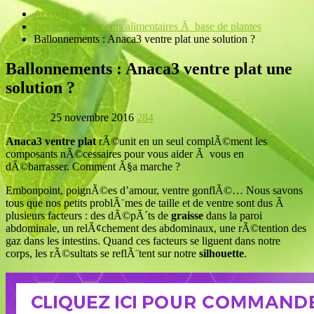
Accueil
Les complÃ©ments alimentaires Ã base de plantes
Ballonnements : Anaca3 ventre plat une solution ?
Ballonnements : Anaca3 ventre plat une
solution ?
O'Plantes
25 novembre 2016
284
Anaca3 ventre plat
rÃ©unit en un seul complÃ©ment les
composants nÃ©cessaires pour vous aider Ã vous en
dÃ©barrasser. Comment Ã§a marche ?
Embonpoint, poignÃ©es d’amour, ventre gonflÃ©… Nous savons
tous que nos petits problÃ¨mes de taille et de ventre sont dus Ã
plusieurs facteurs : des dÃ©pÃ´ts de
graisse
dans la paroi
abdominale, un relÃ¢chement des abdominaux, une rÃ©tention des
gaz dans les intestins. Quand ces facteurs se liguent dans notre
corps, les rÃ©sultats se reflÃ¨tent sur notre
silhouette
.