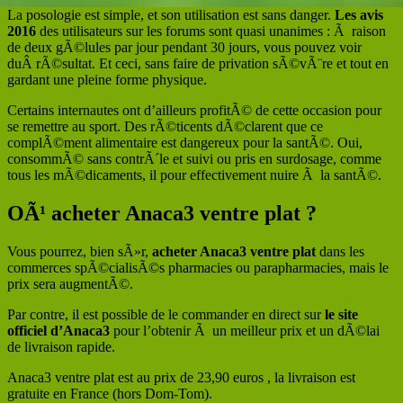
La posologie est simple, et son utilisation est sans danger.
Les avis
2016
des utilisateurs sur les forums sont quasi unanimes : Ã raison
de deux gÃ©lules par jour pendant 30 jours, vous pouvez voir
duÂ rÃ©sultat. Et ceci, sans faire de privation sÃ©vÃ¨re et tout en
gardant une pleine forme physique.
Certains internautes ont d’ailleurs profitÃ© de cette occasion pour
se remettre au sport. Des rÃ©ticents dÃ©clarent que ce
complÃ©ment alimentaire est dangereux pour la santÃ©. Oui,
consommÃ© sans contrÃ´le et suivi ou pris en surdosage, comme
tous les mÃ©dicaments, il pour effectivement nuire Ã la santÃ©.
OÃ¹ acheter Anaca3 ventre plat ?
Vous pourrez, bien sÃ»r,
acheter Anaca3 ventre plat
dans les
commerces spÃ©cialisÃ©s pharmacies ou parapharmacies, mais le
prix sera augmentÃ©.
Par contre, il est possible de le commander en direct sur
le site
officiel d’Anaca3
pour l’obtenir Ã un meilleur prix et un dÃ©lai
de livraison rapide.
Anaca3 ventre plat est au prix de 23,90 euros , la livraison est
gratuite en France (hors Dom-Tom).