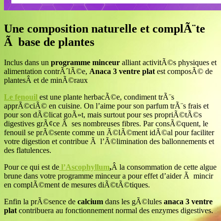
Une composition naturelle et complÃ¨te
Ã base de plantes
Inclus dans un
programme minceur
alliant activitÃ©s physiques et
alimentation contrÃ´lÃ©e,
Anaca 3 ventre plat
est composÃ© de
plantesÂ et de minÃ©raux
Le fenouil
est une plante herbacÃ©e, condiment trÃ¨s
apprÃ©ciÃ© en cuisine. On l’aime pour son parfum trÃ¨s frais et
pour son dÃ©licat goÃ»t, mais surtout pour ses propriÃ©tÃ©s
digestives grÃ¢ce Ã ses nombreuses fibres. Par consÃ©quent, le
fenouil se prÃ©sente comme un Ã©lÃ©ment idÃ©al pour faciliter
votre digestion et contribue Ã l’Ã©limination des ballonnements et
des flatulences.
Pour ce qui est de
l’Ascophyllum
,
Â la consommation de cette algue
brune dans votre programme minceur a pour effet d’aider Ã mincir
en complÃ©ment de mesures diÃ©tÃ©tiques.
Enfin la prÃ©sence de
calcium
dans les gÃ©lules
anaca 3 ventre
plat
contribuera au fonctionnement normal des enzymes digestives.