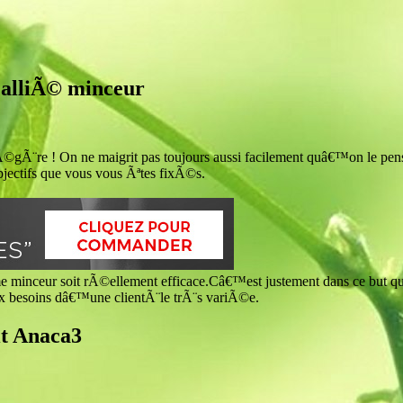
e alliÃ© minceur
gÃ¨re ! On ne maigrit pas toujours aussi facilement quâ€™on le pen
objectifs que vous vous Ãªtes fixÃ©s.
e minceur soit rÃ©ellement efficace.Câ€™est justement dans ce but
 besoins dâ€™une clientÃ¨le trÃ¨s variÃ©e.
it Anaca3