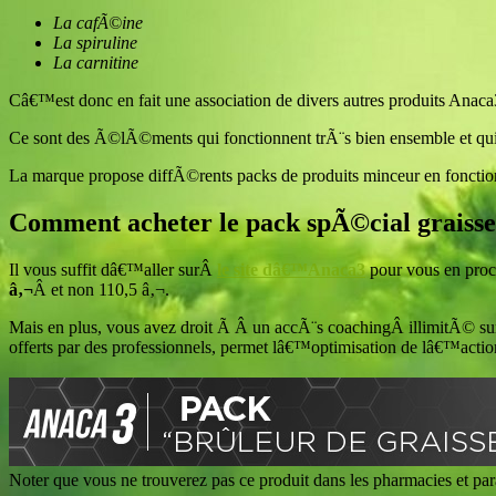
La cafÃ©ine
La spiruline
La carnitine
Câ€™est donc en fait une association de divers autres produits Anac
Ce sont des Ã©lÃ©ments qui fonctionnent trÃ¨s bien ensemble et qui, 
La marque propose diffÃ©rents packs de produits minceur en fonctio
Comment acheter le pack spÃ©cial graisse
Il vous suffit dâ€™aller surÂ
le site dâ€™Anaca3
pour vous en procu
â‚¬
Â et non 110,5 â‚¬.
Mais en plus, vous avez droit Ã Â un accÃ¨s coachingÂ illimitÃ© su
offerts par des professionnels, permet lâ€™optimisation de lâ€™actio
Noter que vous ne trouverez pas ce produit dans les pharmacies et pa