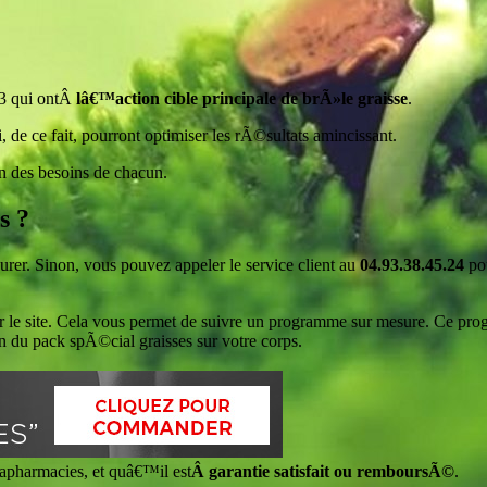
a3 qui ontÂ
lâ€™action cible principale de brÃ»le graisse
.
de ce fait, pourront optimiser les rÃ©sultats amincissant.
n des besoins de chacun.
s ?
rer. Sinon, vous pouvez appeler le service client au
04.93.38.45.24
po
r le site. Cela vous permet de suivre un programme sur mesure. Ce pr
n du pack spÃ©cial graisses sur votre corps.
rapharmacies, et quâ€™il est
Â garantie satisfait ou remboursÃ©
.