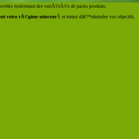
ouvelles renfermant des variÃ©tÃ©s de packs produits.
nt votre rÃ©gime minceur
Â et tentez dâ€™atteindre vos objectifs.
ds