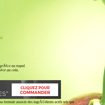
a.
 grÃ¢ce au nopal.
Ã¢ce au cola.
, sa formule associe des ingrÃ©dients actifs tels que :