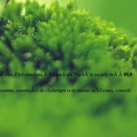
ur plus d’informations.Â Ce pack sâ€™achÃ¨te au prix deÂ Â
99,9
ogramme, constituÃ© de challenges et de menus spÃ©ciaux, conseils