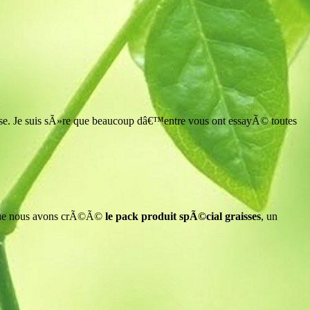
se. Je suis sÃ»re que beaucoup dâ€™entre vous ont essayÃ© toutes
 que nous avons crÃ©Ã©
le pack produit spÃ©cial graisses
, un