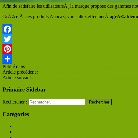
Afin de satisfaire les utilisateursÂ¸ la marque propose des gammes n
GrÃ¢ce Ã ces produits Anaca3, vous allez effectuerÂ
agrÃ©ableme
Facebook
Twitter
Pinterest
Publié dans
Les complÃ©ments alimentaires Ã base de plantes
Partager
Article précédent :
Les champignons font-il grossir ?
Article suivant :
Programme sur mesure : pack spÃ©cial perte de poi
Primaire Sidebar
Rechercher :
Catégories
Conseils et astuces
Les autres ingrÃ©dients
Les complÃ©ments alimentaires Ã base de plantes