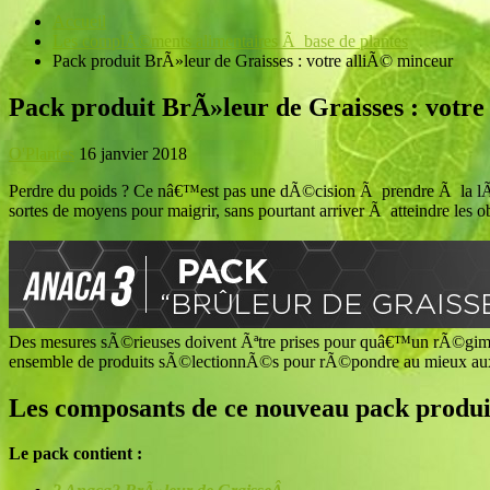
Accueil
Les complÃ©ments alimentaires Ã base de plantes
Pack produit BrÃ»leur de Graisses : votre alliÃ© minceur
Pack produit BrÃ»leur de Graisses : votr
O'Plantes
16 janvier 2018
Perdre du poids ? Ce nâ€™est pas une dÃ©cision Ã prendre Ã la lÃ©
sortes de moyens pour maigrir, sans pourtant arriver Ã atteindre les 
Des mesures sÃ©rieuses doivent Ãªtre prises pour quâ€™un rÃ©gim
ensemble de produits sÃ©lectionnÃ©s pour rÃ©pondre au mieux aux
Les composants de ce nouveau pack produ
Le pack contient :