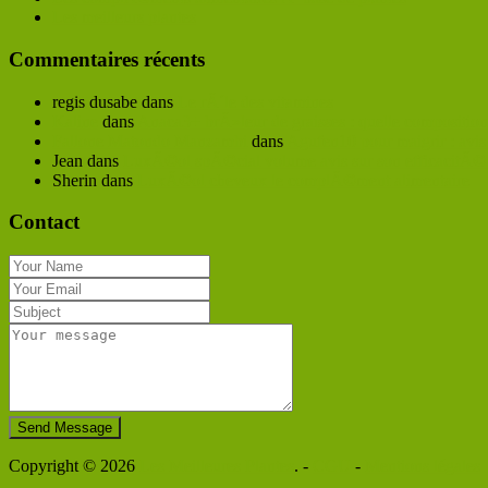
Les meilleurs plantes
Commentaires récents
regis dusabe
dans
Le rÃ´le des vitamines
Kaline
dans
Anaca3+ brÃ»leur de graisses : quelle composition
Fallone Matondo Manzambi
dans
Agufen10 pour maigrir : avis 
Jean
dans
LuxÃ©ol spÃ©cial volume avis sur son efficacitÃ©
Sherin
dans
LuxÃ©ol cheveux le complÃ©ment alimentaire
Contact
Send Message
Copyright © 2026
Les Meilleures Plantes
. -
CGU
-
Mentions légales