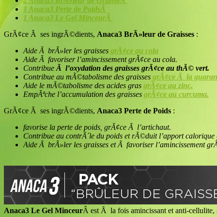
2 Anaca3 BrÃ»leur de GraisseÂ
1 Anaca3 Perte de PoidsÂ
1 Anaca3 Le Gel MinceurÂ
GrÃ¢ce Ã ses ingrÃ©dients,
Anaca3 BrÃ»leur de Graisses
:
Aide Ã brÃ»ler les graisses
grÃ¢ce au cola
Aide Ã favoriser l’amincissement grÃ¢ce au cola.
Contribue
Ã l’oxydation des graisses grÃ¢ce au thÃ© vert.
Contribue au mÃ©tabolisme des graisses
grÃ¢ce Ã la guaran
Aide le mÃ©tabolisme des acides gras
grÃ¢ce au zinc.
EmpÃªche l’accumulation des graisses
grÃ¢ce au curcuma.
GrÃ¢ce Ã ses ingrÃ©dients,
Anaca3 Perte de Poids
:
favorise la perte de poids, grÃ¢ce Ã l’artichaut.
Contribue au contrÃ´le du poids et rÃ©duit l’apport calorique
Aide Ã brÃ»ler les graisses et Ã favoriser l’amincissement gr
Anaca3 Le Gel Minceur
Â est Ã la fois amincissant et anti-cellulite