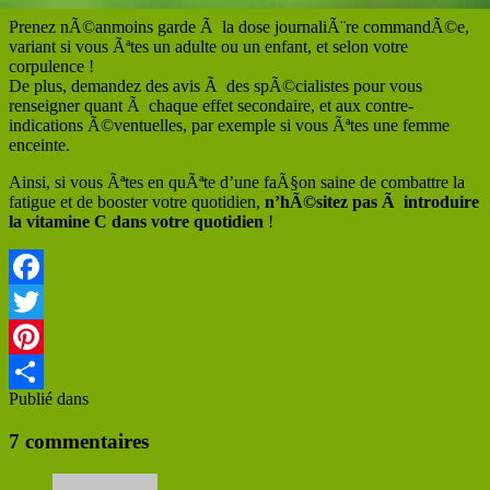
Prenez nÃ©anmoins garde Ã la dose journaliÃ¨re commandÃ©e,
variant si vous Ãªtes un adulte ou un enfant, et selon votre
corpulence !
De plus, demandez des avis Ã des spÃ©cialistes pour vous
renseigner quant Ã chaque effet secondaire, et aux contre-
indications Ã©ventuelles, par exemple si vous Ãªtes une femme
enceinte.
Ainsi, si vous Ãªtes en quÃªte d’une faÃ§on saine de combattre la
fatigue et de booster votre quotidien,
n’hÃ©sitez pas Ã introduire
la vitamine C dans votre quotidien
!
Facebook
Twitter
Pinterest
Publié dans
Les autres ingrÃ©dients
Partager
7 commentaires