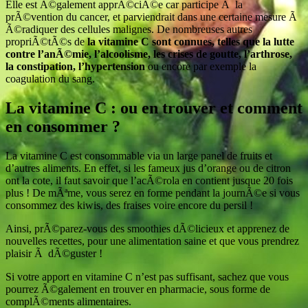
Elle est Ã©galement apprÃ©ciÃ©e car participe Ã la
prÃ©vention du cancer, et parviendrait dans une certaine mesure Ã
Ã©radiquer des cellules malignes. De nombreuses autres
propriÃ©tÃ©s de
la vitamine C sont connues, telles que la lutte
contre l’anÃ©mie, l’alcoolisme, les crises de goutte, l’arthrose,
la constipation, l’hypertension
ou encore par exemple la
coagulation du sang.
La vitamine C : ou en trouver et comment
en consommer ?
La vitamine C est consommable via un large panel de fruits et
d’autres aliments. En effet, si les fameux jus d’orange ou de citron
ont la cote, il faut savoir que l’acÃ©rola en contient jusque 20 fois
plus ! De mÃªme, vous serez en forme pendant la journÃ©e si vous
consommez des kiwis, des fraises voire encore du persil !
Ainsi, prÃ©parez-vous des smoothies dÃ©licieux et apprenez de
nouvelles recettes, pour une alimentation saine et que vous prendrez
plaisir Ã dÃ©guster !
Si votre apport en vitamine C n’est pas suffisant, sachez que vous
pourrez Ã©galement en trouver en pharmacie, sous forme de
complÃ©ments alimentaires.