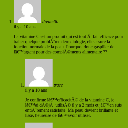
dream00
il y a 10 ans
Permaliens
La vitamine C est un produit qui est tout Ã fait efficace pour
traiter quelque problÃ¨me dermatologie, elle assure la
fonction normale de la peau. Pourquoi donc gaspiller de
lâ€™argent pour des complÃ©ments alimentaire ??
trace
il y a 10 ans
Permaliens
Je confirme lâ€™efficacitÃ© de la vitamine C, je
lâ€™ai dÃ©jÃ utilisÃ© il y a 2 mois et jâ€™en suis
entiÃ¨rement satisfaite. Ma peau devient brillante et
lisse, heureuse de lâ€™avoir utiliser.