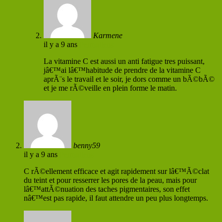
Karmene
il y a 9 ans
Permaliens
La vitamine C est aussi un anti fatigue tres puissant,
jâ€™ai lâ€™habitude de prendre de la vitamine C
aprÃ¨s le travail et le soir, je dors comme un bÃ©bÃ©
et je me rÃ©veille en plein forme le matin.
benny59
il y a 9 ans
Permaliens
C rÃ©ellement efficace et agit rapidement sur lâ€™Ã©clat
du teint et pour resserrer les pores de la peau, mais pour
lâ€™attÃ©nuation des taches pigmentaires, son effet
nâ€™est pas rapide, il faut attendre un peu plus longtemps.