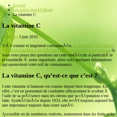
Accueil
Les autres ingrÃ©dients
La vitamine C
La vitamine C
O'Plantes
3 juin 2016
7
TrÃ¨s connue et largement consommÃ©e,
la vitamine C rÃ©duit la
fatigue et contribue a un mÃ©tabolisme Ã©nergÃ©tique normal
. Si
vous vous posez des questions sur cette molÃ©cule si particuliÃ¨re
et essentielle Ã notre organisme, alors voici quelques informations
qui assouviront votre soif de connaissance.
La vitamine C, qu’est-ce que c’est ?
Cette vitamine si fameuse est connue depuis bien longtemps. En
effet, c’est en permettant de combattre efficacement le scorbut Ã
l’aide de sa prÃ©sence dans les citrons que sa rÃ©putation s’est
faite. SynthÃ©tisÃ©e depuis 1933, elle revÃªt toujours aujourd’hui
une importance majeure dans notre santÃ©.
Accessible en de nombreux endroits, notamment dans les fruits et les