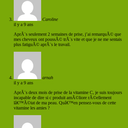
Caroline
il y a 9 ans
Permaliens
AprÃ¨s seulement 2 semaines de prise, j’ai remarquÃ© que
mes cheveux ont poussÃ© trÃ¨s vite et que je ne me sentais
plus fatiguÃ© aprÃ¨s le travail.
arnah
il y a 9 ans
Permaliens
AprÃ¨s deux mois de prise de la vitamine C, je suis toujours
incapable de dire si c produit amÃ©liore rÃ©ellement
lâ€™Ã©tat de ma peau. Quâ€™en pensez-vous de cette
vitamine les amies ?