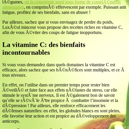
lÃ©gumes,
on la consomme aussi sous forme de complÃ©ments
alimentaires
, en comprimÃ© effervescent par exemple. Puissant anti
fatigue, profitez de ses bienfaits, sans en abuser !
Par ailleurs, sachez que si vous envisagez de perdre du poids,
LuxÃ©ol minceur vous propose des recettes riches en vitamine C,
afin de vous Ã©viter des coups de fatigue inopportuns.
La vitamine C: des bienfaits
incontournables
Si vous vous demandez dans quels domaines la vitamine C est
efficace, alors sachez que ses bÃ©nÃ©fices sont multiples, et ce Ã
tous niveaux.
En effet, on l’utilise dans un premier temps pour rester bien
Ã©veillÃ© et faire face aux effets nÃ©fastes du stress, car elle
stimule le systÃ¨me nerveux. Il est Ã©galement bon de savoir
qu’elle se rÃ©vÃ¨le Ãªtre propice Ã combattre l’insomnie et la
dÃ©pression ! Par ailleurs, elle renforce efficacement les
dÃ©fenses naturelles: en effet, les globules blancs en sont pleins,
elle favorise leur action et est propice au dÃ©veloppement des
anticorps.