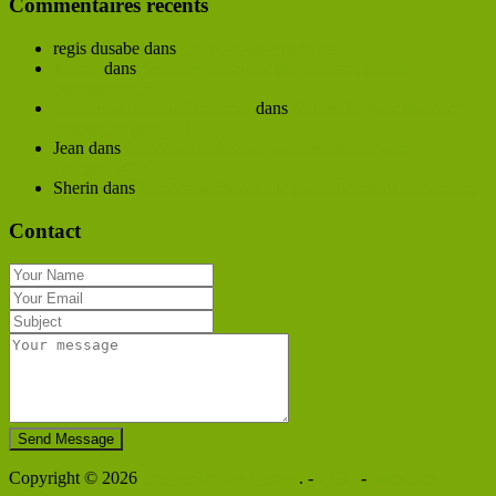
Commentaires récents
regis dusabe
dans
Le rÃ´le des vitamines
Kaline
dans
Anaca3+ brÃ»leur de graisses : quelle
composition ?
Fallone Matondo Manzambi
dans
Agufen10 pour maigrir :
avis sur ce produit !
Jean
dans
LuxÃ©ol spÃ©cial volume avis sur son
efficacitÃ© ?
Sherin
dans
LuxÃ©ol cheveux le complÃ©ment alimentaire
Contact
Send Message
Copyright © 2026
Les Meilleures Plantes
. -
CGU
-
Mentions