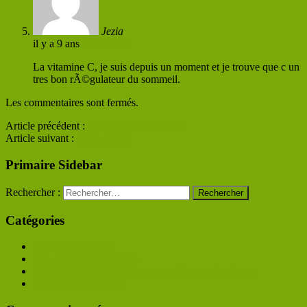
Jezia
il y a 9 ans
Permaliens
La vitamine C, je suis depuis un moment et je trouve que c un
tres bon rÃ©gulateur du sommeil.
Les commentaires sont fermés.
Article précédent :
Plantes anti moustique
Article suivant :
La Roquette
Primaire Sidebar
Rechercher :
Catégories
Conseils et astuces
Les autres ingrÃ©dients
Les complÃ©ments alimentaires Ã base de plantes
Les meilleurs plantes