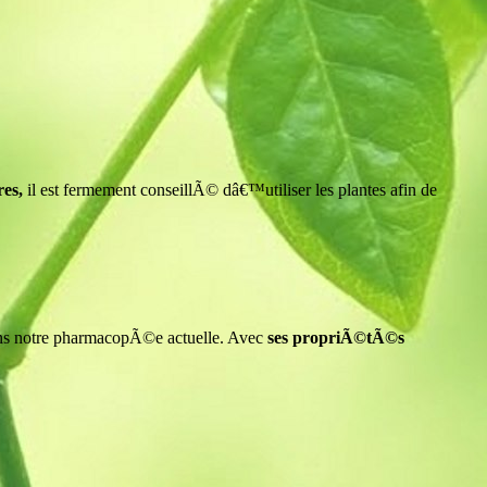
res,
il est fermement conseillÃ© dâ€™utiliser les plantes afin de
ns notre pharmacopÃ©e actuelle. Avec
ses propriÃ©tÃ©s