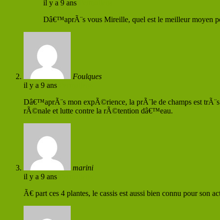
il y a 9 ans
Permaliens
Dâ€™aprÃ¨s vous Mireille, quel est le meilleur moyen p
Foulques
il y a 9 ans
Permaliens
Dâ€™aprÃ¨s mon expÃ©rience, la prÃ¨le de champs est trÃ¨s effi
rÃ©nale et lutte contre la rÃ©tention dâ€™eau.
marini
il y a 9 ans
Permaliens
Ã€ part ces 4 plantes, le cassis est aussi bien connu pour son ac