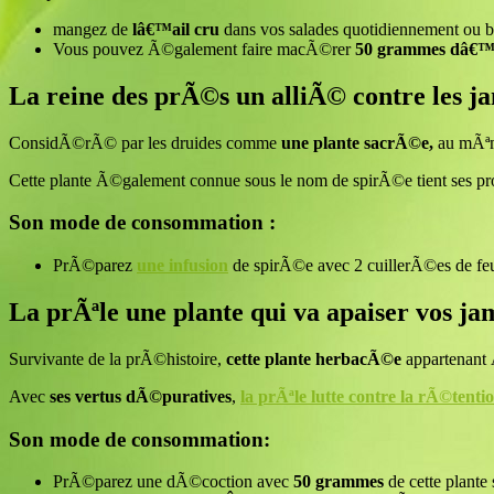
mangez de
lâ€™ail cru
dans vos salades quotidiennement ou
Vous pouvez Ã©galement faire macÃ©rer
50 grammes dâ€™
La reine des prÃ©s un alliÃ© contre les j
ConsidÃ©rÃ© par les druides comme
une plante sacrÃ©e,
au mÃªme
Cette plante Ã©galement connue sous le nom de spirÃ©e tient ses pr
Son mode de consommation :
PrÃ©parez
une infusion
de spirÃ©e avec 2 cuillerÃ©es de feuil
La prÃªle une plante qui va apaiser vos ja
Survivante de la prÃ©histoire,
cette plante herbacÃ©e
appartenant 
Avec
ses vertus dÃ©puratives
,
la prÃªle lutte contre la rÃ©ten
Son mode de consommation:
PrÃ©parez une dÃ©coction avec
50 grammes
de cette plan