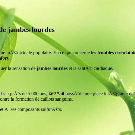
 de jambes lourdes
ique mÃ©dicinale populaire. En ce qui concerne
les troubles circulatoi
nfort
.
uer la sensation de
jambes lourdes
et la santÃ© cardiaque.
 y a prÃ¨s de 5 000 ans,
lâ€™ail
possÃ¨de une place intÃ©grante da
ontre la formation de caillots sanguins.
et Ã ses composants sulfurÃ©s.