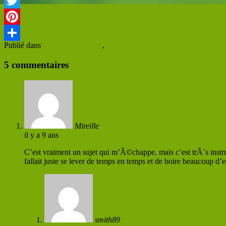
Facebook
Twitter
Pinterest
Publié dans
Conseils et astuces
,
Les meilleurs plantes
Partager
5 commentaires
Mireille
il y a 9 ans
Permaliens
C’est vraiment un sujet qui m’Ã©chappe, mais c’est trÃ¨s instru
fallait juste se lever de temps en temps et de boire beaucoup d’e
smith89