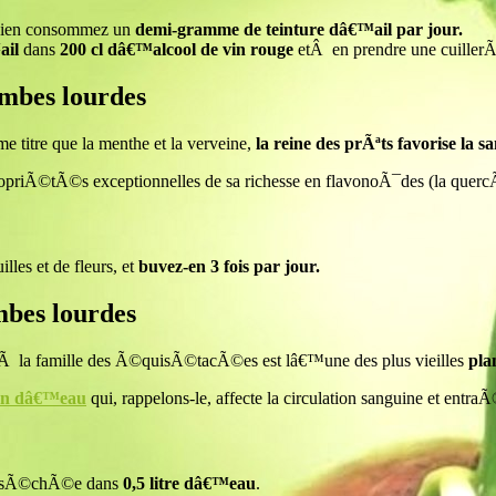
 bien consommez un
demi-gramme de teinture dâ€™ail par jour.
ail
dans
200 cl dâ€™alcool de vin rouge
etÂ en prendre une cuillerÃ
ambes lourdes
 titre que la menthe et la verveine,
la reine des prÃªts favorise la 
opriÃ©tÃ©s exceptionnelles de sa richesse en flavonoÃ¯des (la quercÃ
les et de fleurs, et
buvez-en 3 fois par jour.
mbes lourdes
Ã la famille des Ã©quisÃ©tacÃ©es est lâ€™une des plus vieilles
pla
tion dâ€™eau
qui, rappelons-le, affecte la circulation sanguine et entr
te sÃ©chÃ©e dans
0,5 litre dâ€™eau
.