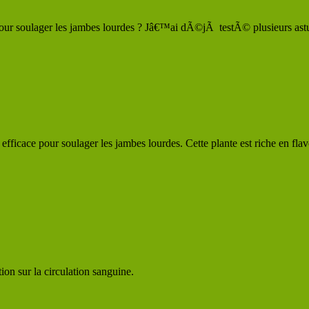
our soulager les jambes lourdes ? Jâ€™ai dÃ©jÃ testÃ© plusieurs astu
cace pour soulager les jambes lourdes. Cette plante est riche en flav
tion sur la circulation sanguine.