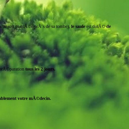
ante soit plantÃ©e prÃ¨s de sa tombe),
le saule
est dotÃ©
de
 prÃ©paration
tous les 2 jours.
ablement votre mÃ©decin.