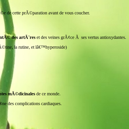
©e de cette prÃ©paration avant de vous coucher.
santÃ© des artÃ¨res
et des veines grÃ¢ce Ã ses vertus antioxydantes.
©tine, la rutine, et lâ€™hyperoside)
ntes mÃ©dicinales
de ce monde.
aÃ®ne des complications cardiaques.