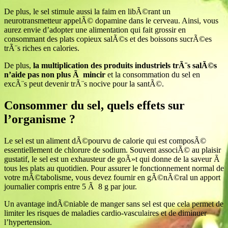
De plus, le sel stimule aussi la faim en libÃ©rant un
neurotransmetteur appelÃ© dopamine dans le cerveau. Ainsi, vous
aurez envie d’adopter une alimentation qui fait grossir en
consommant des plats copieux salÃ©s et des boissons sucrÃ©es
trÃ¨s riches en calories.
De plus,
la multiplication des produits industriels trÃ¨s salÃ©s
n’aide pas non plus Ã mincir
et la consommation du sel en
excÃ¨s peut devenir trÃ¨s nocive pour la santÃ©.
Consommer du sel, quels effets sur
l’organisme ?
Le sel est un aliment dÃ©pourvu de calorie qui est composÃ©
essentiellement de chlorure de sodium. Souvent associÃ© au plaisir
gustatif, le sel est un exhausteur de goÃ»t qui donne de la saveur Ã
tous les plats au quotidien. Pour assurer le fonctionnement normal de
votre mÃ©tabolisme, vous devez fournir en gÃ©nÃ©ral un apport
journalier compris entre 5 Ã 8 g par jour.
Un avantage indÃ©niable de manger sans sel est que cela permet de
limiter les risques de maladies cardio-vasculaires et de diminuer
l’hypertension.