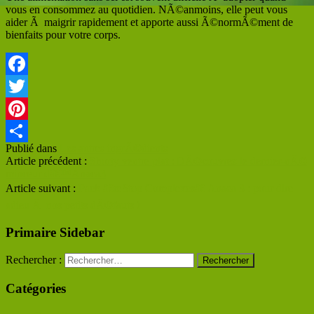
vous en consommez au quotidien. NÃ©anmoins, elle peut vous
aider Ã maigrir rapidement et apporte aussi Ã©normÃ©ment de
bienfaits pour votre corps.
Facebook
Twitter
Pinterest
Publié dans
Les autres ingrÃ©dients
Partager
Article précédent :
Shorty ventre plat : DÃ©couvrez le dernier-nÃ©
minceur dâ€™Anaca3
Article suivant :
Pack â€œStop Complexesâ€ Anaca 3 : pour dire
adieu Ã nos petits dÃ©fauts !
Primaire Sidebar
Rechercher :
Catégories