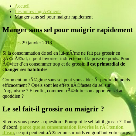
Accueil
Les autres ingrÃ©dients
Manger sans sel pour maigrir rapidement
Manger sans sel pour maigrir rapidement
O'Plantes
29 janvier 2018
Si la consommation de sel en lui-mÃªme ne fait pas grossir en
gÃ©nÃ©ral, il peut favoriser indirectement la prise de poids. Pour
Ã©viter d’en consommer trop et de grossir,
il est primordial de
changer ses habitudes
.
Comment un rÃ©gime sans sel peut vous aider Ã perdre du poids
efficacement ? Quels sont les effets nÃ©fastes du sel sur
l’organisme ? Et enfin, comment rÃ©duire son apport en sel au
quotidien ?
Le sel fait-il grossir ou maigrir ?
Si vous vous posez la question : Pourquoi le sel fait il grossir ? Tout
d’abord,
parce que sa consommation favorise la rÃ©tention
d’eau
, ce qui peut entraÃ®ner un surpoids en gonflant votre corps.