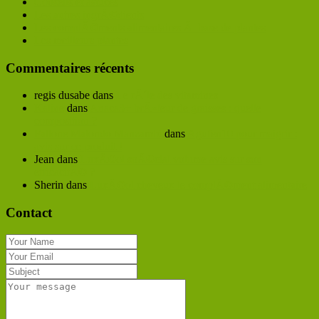
Conseils et astuces
Les autres ingrÃ©dients
Les complÃ©ments alimentaires Ã base de plantes
Les meilleurs plantes
Commentaires récents
regis dusabe
dans
Le rÃ´le des vitamines
Kaline
dans
Anaca3+ brÃ»leur de graisses : quelle
composition ?
Fallone Matondo Manzambi
dans
Agufen10 pour maigrir :
avis sur ce produit !
Jean
dans
LuxÃ©ol spÃ©cial volume avis sur son
efficacitÃ© ?
Sherin
dans
LuxÃ©ol cheveux le complÃ©ment alimentaire
Contact