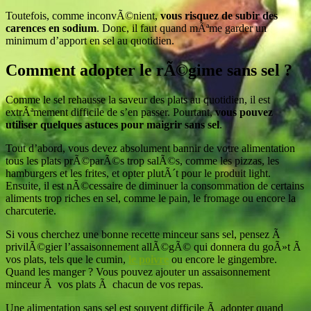
Toutefois, comme inconvÃ©nient,
vous risquez de subir des
carences en sodium
. Donc, il faut quand mÃªme garder un
minimum d’apport en sel au quotidien.
Comment adopter le rÃ©gime sans sel ?
Comme le sel rehausse la saveur des plats au quotidien, il est
extrÃªmement difficile de s’en passer. Pourtant,
vous pouvez
utiliser quelques astuces pour maigrir sans sel
.
Tout d’abord, vous devez absolument bannir de votre alimentation
tous les plats prÃ©parÃ©s trop salÃ©s, comme les pizzas, les
hamburgers et les frites, et opter plutÃ´t pour le produit light.
Ensuite, il est nÃ©cessaire de diminuer la consommation de certains
aliments trop riches en sel, comme le pain, le fromage ou encore la
charcuterie.
Si vous cherchez une bonne recette minceur sans sel, pensez Ã
privilÃ©gier l’assaisonnement allÃ©gÃ© qui donnera du goÃ»t Ã
vos plats, tels que le cumin,
le poivre
ou encore le gingembre.
Quand les manger ? Vous pouvez ajouter un assaisonnement
minceur Ã vos plats Ã chacun de vos repas.
Une alimentation sans sel est souvent difficile Ã adopter quand