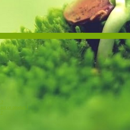
 ?
sur ce produit !
 ?