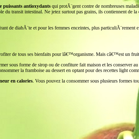
 puissants antioxydants
qui protÃ¨gent contre de nombreuses maladies
transit intestinal. Ne jetez surtout pas grains, ils contiennent de la 
rant de diabÃ¨te et pour les femmes enceintes, plus particuliÃ¨rement
ofiter de tous ses bienfaits pour lâ€™organisme. Mais câ€™est un fruit t
r sous forme de sirop ou de confiture fait maison et les conserver au 
nsommer la framboise au dessert en optant pour des recettes light com
eneur en calories
. Vous pouvez la consommer sous plusieurs formes tou