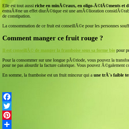
Elle est tout aussi
riche en minÃ©raux, en oligo-Ã©lÃ©ments et de
entraÃ®ne un effet diurÃ©tique est une amÃ©lioration considÃ©rable du 
de constipation.
La consommation de ce fruit est conseillÃ©e pour les personnes souff
Comment manger ce fruit rouge ?
Il est conseillÃ© de manger la framboise sous sa forme bio
pour pr
Pour la consommer sur une longue pÃ©riode, vous pouvez la transforme
pour ne pas alourdir la facture calorique. Vous pouvez Ã©galement co
En somme, la framboise est un fruit minceur qui a
une trÃ¨s faible t
Facebook
Twitter
Pinterest