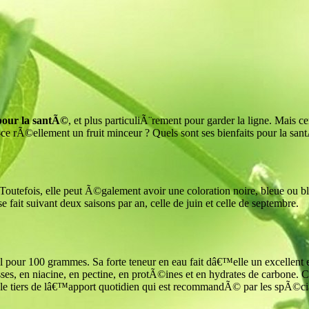
 pour la santÃ©
, et plus particuliÃ¨rement pour garder la ligne. Mais
ce rÃ©ellement un fruit minceur ? Quels sont ses bienfaits pour la s
 Toutefois, elle peut Ã©galement avoir une coloration noire, bleue ou b
fait suivant deux saisons par an, celle de juin et celle de septembre.
cal pour 100 grammes. Sa forte teneur en eau fait dâ€™elle un excellent
aisses, en niacine, en pectine, en protÃ©ines et en hydrates de carbone. 
le tiers de lâ€™apport quotidien qui est recommandÃ© par les spÃ©ciali