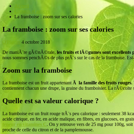
Accueil
Conseils et astuces
La framboise : zoom sur ses calories
La framboise : zoom sur ses calories
O'Plantes
4 octobre 2018
De maniÃ¨re gÃ©nÃ©rale,
les fruits et lÃ©gumes sont excellents
nous sommes penchÃ©s de plus prÃ¨s sur le cas de la framboise. Est-
Zoom sur la framboise
La framboise est un fruit appartenant
Ã la famille des fruits rouges
.
contiennent chacun une drupe, la graine du framboisier. La rÃ©colte se 
Quelle est sa valeur calorique ?
La framboise est un fruit rouge trÃ¨s peu calorique : seulement 38 k
acide citrique, en fer, en acide malique, en fibres, en glucoses, en gr
teneur en vitamines C
. On y retrouve vers de 25 mg pour 100g, soit 
proche de celle du citron et de la pamplemousse.