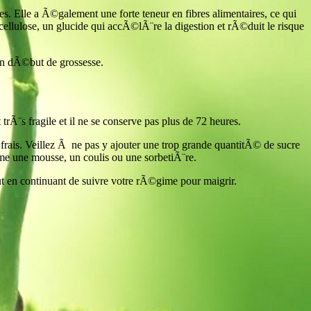
. Elle a Ã©galement une forte teneur en fibres alimentaires, ce qui
cellulose, un glucide qui accÃ©lÃ¨re la digestion et rÃ©duit le risque
 en dÃ©but de grossesse.
rÃ¨s fragile et il ne se conserve pas plus de 72 heures.
frais. Veillez Ã ne pas y ajouter une trop grande quantitÃ© de sucre
me une mousse, un coulis ou une sorbetiÃ¨re.
t en continuant de suivre votre rÃ©gime pour maigrir.