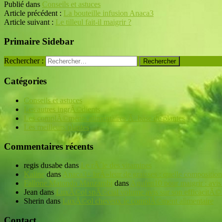
Publié dans
Conseils et astuces
Partager
Article précédent :
La bouteille infusion Anaca3
Article suivant :
Le tilleul fait-il maigrir ?
Primaire Sidebar
Rechercher :
Catégories
Conseils et astuces
Les autres ingrÃ©dients
Les complÃ©ments alimentaires Ã base de plantes
Les meilleurs plantes
Commentaires récents
regis dusabe
dans
Le rÃ´le des vitamines
Kaline
dans
Anaca3+ brÃ»leur de graisses : quelle composition
Fallone Matondo Manzambi
dans
Agufen10 pour maigrir : avis 
Jean
dans
LuxÃ©ol spÃ©cial volume avis sur son efficacitÃ©
Sherin
dans
LuxÃ©ol cheveux le complÃ©ment alimentaire
Contact