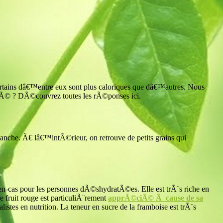
 certains dâ€™entre eux sont plus caloriques que dâ€™autres. Nous
antÃ© ? DÃ©couvrez toutes les rÃ©ponses ici.
lanche. Ã€ lâ€™intÃ©rieur, on retrouve de petits grains qui
 en-cas pour les personnes dÃ©shydratÃ©es. Elle est trÃ¨s riche en
Ce fruit rouge est particuliÃ¨rement
apprÃ©ciÃ© Ã cause de sa
stes en nutrition. La teneur en sucre de la framboise est trÃ¨s