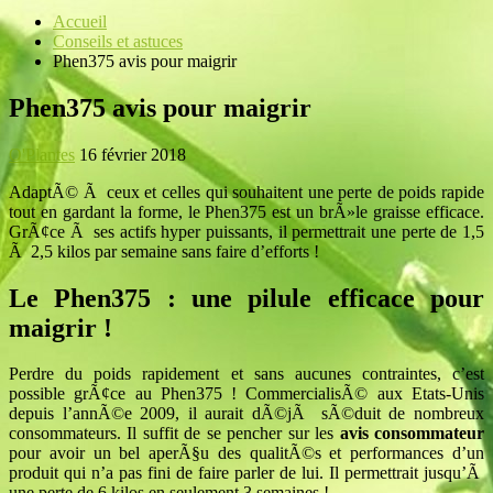
Accueil
Conseils et astuces
Phen375 avis pour maigrir
Phen375 avis pour maigrir
O'Plantes
16 février 2018
AdaptÃ© Ã ceux et celles qui souhaitent une perte de poids rapide
tout en gardant la forme, le Phen375 est un brÃ»le graisse efficace.
GrÃ¢ce Ã ses actifs hyper puissants, il permettrait une perte de 1,5
Ã 2,5 kilos par semaine sans faire d’efforts !
Le Phen375 : une
pilule
efficace
pour
maigrir
!
Perdre du poids rapidement et sans aucunes contraintes, c’est
possible grÃ¢ce au Phen375 ! CommercialisÃ© aux Etats-Unis
depuis l’annÃ©e 2009, il aurait dÃ©jÃ sÃ©duit de nombreux
consommateurs. Il suffit de se pencher sur les
avis consommateur
pour avoir un bel aperÃ§u des qualitÃ©s et performances d’un
produit qui n’a pas fini de faire parler de lui. Il permettrait jusqu’Ã
une perte de 6 kilos en seulement 3 semaines !