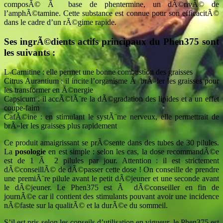
composÃ© Ã base de phentermine, un dÃ©rivÃ© de
l’amphÃ©tamine. Cette substance est connue pour son efficacitÃ©
dans le cadre d’un rÃ©gime rapide.
Ses ingrÃ©dients actifs principaux du Phen375 sont
les suivants :
L-Carnitine : elle permet une bonne combustion des graisses
Citrus Aurantium : il incite l’organisme Ã brÃ»ler les graisses pour
les transformer en Ã©nergie
Capsicum : il accÃ©lÃ¨re la dÃ©gradation des lipides et a un effet
coupe-faim
CafÃ©ine : en stimulant le systÃ¨me nerveux, elle permettrait de
brÃ»ler les graisses plus rapidement
Ce produit amaigrissant se prÃ©sente dans des tubes de 30 pilules.
La
posologie
en est simple : selon les cas, la dose recommandÃ©e
est de 1 Ã 2 pilules par jour. Attention : il est strictement
dÃ©conseillÃ© de dÃ©passer cette dose ! On conseille de prendre
une premiÃ¨re pilule avant le petit dÃ©jeuner et une seconde avant
le dÃ©jeuner. Le Phen375 est Ã dÃ©conseiller en fin de
journÃ©e car il contient des stimulants pouvant avoir une incidence
nÃ©faste sur la qualitÃ© et la durÃ©e du sommeil.
S’il est pris selon les conseils d’utilisation en vigueur, le Phen375 est