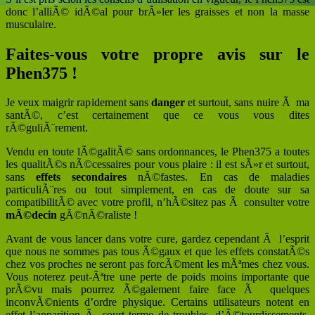
donc l’alliÃ© idÃ©al pour brÃ»ler les graisses et non la masse
musculaire.
Faites-vous votre propre
avis
sur le
Phen375 !
Je veux maigrir rapidement sans
danger
et surtout, sans nuire Ã ma
santÃ©, c’est certainement que ce vous vous dites
rÃ©guliÃ¨rement.
Vendu en toute lÃ©galitÃ© sans ordonnances, le Phen375 a toutes
les qualitÃ©s nÃ©cessaires pour vous plaire : il est sÃ»r et surtout,
sans
effets secondaires
nÃ©fastes. En cas de maladies
particuliÃ¨res ou tout simplement, en cas de doute sur sa
compatibilitÃ© avec votre profil, n’hÃ©sitez pas Ã consulter votre
mÃ©decin
gÃ©nÃ©raliste !
Avant de vous lancer dans votre cure, gardez cependant Ã l’esprit
que nous ne sommes pas tous Ã©gaux et que les effets constatÃ©s
chez vos proches ne seront pas forcÃ©ment les mÃªmes chez vous.
Vous noterez peut-Ãªtre une perte de poids moins importante que
prÃ©vu mais pourrez Ã©galement faire face Ã quelques
inconvÃ©nients d’ordre physique. Certains utilisateurs notent en
effet l’apparition Ã court terme de troubles, d’Ã©tourdissements,