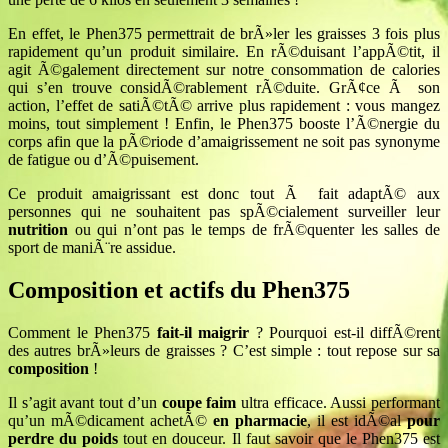
En effet, le Phen375 permettrait de brÃ»ler les graisses 3 fois plus
rapidement qu’un produit similaire. En rÃ©duisant l’appÃ©tit, il
agit Ã©galement directement sur notre consommation de calories
qui s’en trouve considÃ©rablement rÃ©duite. GrÃ¢ce Ã son
action, l’effet de satiÃ©tÃ© arrive plus rapidement : vous mangez
moins, tout simplement ! Enfin, le Phen375 booste l’Ã©nergie du
corps afin que la pÃ©riode d’amaigrissement ne soit pas synonyme
de fatigue ou d’Ã©puisement.
Ce produit amaigrissant est donc tout Ã fait adaptÃ© aux
personnes qui ne souhaitent pas spÃ©cialement surveiller leur
nutrition
ou qui n’ont pas le temps de frÃ©quenter les salles de
sport de maniÃ¨re assidue.
Composition et actifs du Phen375
Comment le Phen375
fait-il maigrir
? Pourquoi est-il diffÃ©rent
des autres brÃ»leurs de graisses ? C’est simple : tout repose sur sa
composition
!
Il s’agit avant tout d’un
coupe faim
ultra efficace. Aussi performant
qu’un mÃ©dicament achetÃ©
en pharmacie
, il est idÃ©al
pour
perdre du poids
tout en douceur. Il faut savoir que le Phen375 est