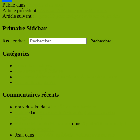
Publié dans
Conseils et astuces
Partager
Article précédent :
Avis sur Alli pour perdre du poids
Article suivant :
Agufen10 pour maigrir : avis sur ce produit !
Primaire Sidebar
Rechercher :
Catégories
Conseils et astuces
Les autres ingrÃ©dients
Les complÃ©ments alimentaires Ã base de plantes
Les meilleurs plantes
Commentaires récents
regis dusabe
dans
Le rÃ´le des vitamines
Kaline
dans
Anaca3+ brÃ»leur de graisses : quelle
composition ?
Fallone Matondo Manzambi
dans
Agufen10 pour maigrir :
avis sur ce produit !
Jean
dans
LuxÃ©ol spÃ©cial volume avis sur son