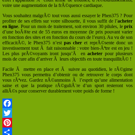
voire une augmentation de la frÃ©quence cardiaque.
Vous souhaitez malgrÃ© tout vous aussi essayer le Phen375 ? Pour
profiter de ses effets sur votre silhouette, il vous suffit de l’
acheter
en ligne
. Pour un mois de traitement, soit environ 30 pilules, le
prix
d’une boÃ®te est de 55 euros en moyenne (le prix pouvant varier
en fonction des sites et en fonction du cours de l’euro). Au vu de son
efficacitÃ©, le Phen375 n’est
pas cher
et reprÃ©sente donc un
investissement tout Ã fait raisonnable : votre bien-Ãªtre est en jeu !
Les plus prÃ©voyants iront jusqu’Ã en
acheter
pour plusieurs
mois de cure afin d’arriver Ã leurs objectifs en toute tranquillitÃ© !
Facile Ã mettre en place et Ã suivre au quotidien, le rÃ©gime
Phen375 vous permettra d’obtenir ou de retrouver le corps dont
vous rÃªvez. Gardez nÃ©anmoins Ã l’esprit qu’une alimentation
saine et que la pratique rÃ©guliÃ¨re d’un sport resteront vos
alliÃ©s pour conserver durablement votre poids de forme !
Facebook
Twitter
Pinterest